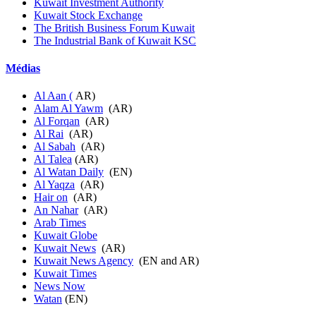
Kuwait Investment Authority
Kuwait Stock Exchange
The British Business Forum Kuwait
The Industrial Bank of Kuwait KSC
Médias
Al Aan
(
AR)
Alam Al Yawm
(AR)
Al Forqan
(AR)
Al Rai
(AR)
Al Sabah
(AR)
Al Talea
(AR)
Al Watan Daily
(EN)
Al Yaqza
(AR)
Hair on
(AR)
An Nahar
(AR)
Arab Times
Kuwait Globe
Kuwait News
(AR)
Kuwait News Agency
(EN and AR)
Kuwait Times
News Now
Watan
(EN)