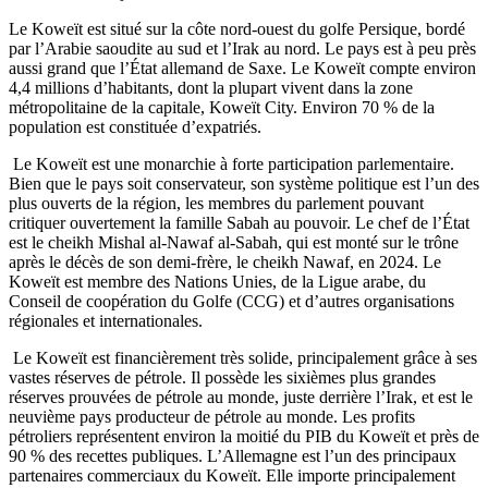
Le Koweït est situé sur la côte nord-ouest du golfe Persique, bordé
par l’Arabie saoudite au sud et l’Irak au nord. Le pays est à peu près
aussi grand que l’État allemand de Saxe. Le Koweït compte environ
4,4 millions d’habitants, dont la plupart vivent dans la zone
métropolitaine de la capitale, Koweït City. Environ 70 % de la
population est constituée d’expatriés.
Le Koweït est une monarchie à forte participation parlementaire.
Bien que le pays soit conservateur, son système politique est l’un des
plus ouverts de la région, les membres du parlement pouvant
critiquer ouvertement la famille Sabah au pouvoir. Le chef de l’État
est le cheikh Mishal al-Nawaf al-Sabah, qui est monté sur le trône
après le décès de son demi-frère, le cheikh Nawaf, en 2024. Le
Koweït est membre des Nations Unies, de la Ligue arabe, du
Conseil de coopération du Golfe (CCG) et d’autres organisations
régionales et internationales.
Le Koweït est financièrement très solide, principalement grâce à ses
vastes réserves de pétrole. Il possède les sixièmes plus grandes
réserves prouvées de pétrole au monde, juste derrière l’Irak, et est le
neuvième pays producteur de pétrole au monde. Les profits
pétroliers représentent environ la moitié du PIB du Koweït et près de
90 % des recettes publiques. L’Allemagne est l’un des principaux
partenaires commerciaux du Koweït. Elle importe principalement