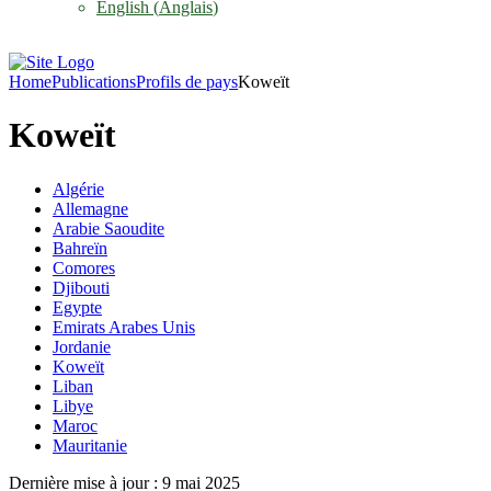
English
(
Anglais
)
Home
Publications
Profils de pays
Koweït
Koweït
Algérie
Allemagne
Arabie Saoudite
Bahreïn
Comores
Djibouti
Egypte
Emirats Arabes Unis
Jordanie
Koweït
Liban
Libye
Maroc
Mauritanie
Dernière mise à jour : 9 mai 2025