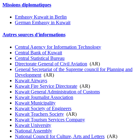
Missions diplomatiques
Embassy Kuwait in Berlin
German Embassy in Kuwait
Autres sources d'informations
Central Agency for Information Technology
Central Bank of Kuwait
Central Statistical Bureau
Directorate General of Civil Aviation
(AR)
General Secretariat of the Supreme council for Planning and
Development
(AR)
Kuwait Airways
Kuwait Fire Service Directorate
(AR)
Kuwait General Administration of Customs
Kuwait Journalist Association
Kuwait Municipality
Kuwait Society of Engineers
Kuwait Teachers Society
(AR)
Kuwait Tourism Services Company
Kuwait University
National Assembly
National Council for Culture, Arts and Letters
(AR)