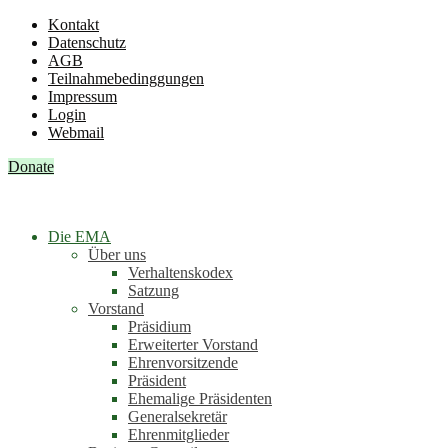
Kontakt
Datenschutz
AGB
Teilnahmebedinggungen
Impressum
Login
Webmail
Donate
Die EMA
Über uns
Verhaltenskodex
Satzung
Vorstand
Präsidium
Erweiterter Vorstand
Ehrenvorsitzende
Präsident
Ehemalige Präsidenten
Generalsekretär
Ehrenmitglieder