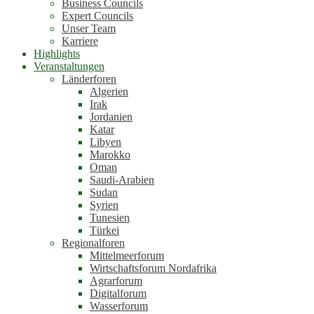
Business Councils
Expert Councils
Unser Team
Karriere
Highlights
Veranstaltungen
Länderforen
Algerien
Irak
Jordanien
Katar
Libyen
Marokko
Oman
Saudi-Arabien
Sudan
Syrien
Tunesien
Türkei
Regionalforen
Mittelmeerforum
Wirtschaftsforum Nordafrika
Agrarforum
Digitalforum
Wasserforum