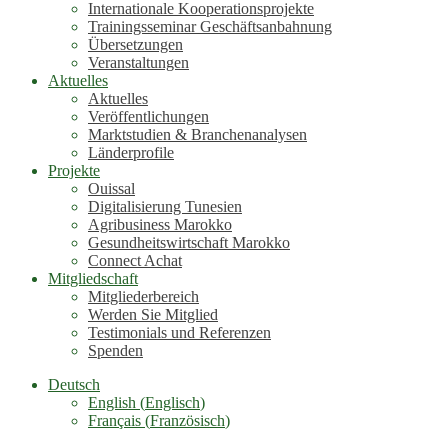
Internationale Kooperationsprojekte
Trainingsseminar Geschäftsanbahnung
Übersetzungen
Veranstaltungen
Aktuelles
Aktuelles
Veröffentlichungen
Marktstudien & Branchenanalysen
Länderprofile
Projekte
Ouissal
Digitalisierung Tunesien
Agribusiness Marokko
Gesundheitswirtschaft Marokko
Connect Achat
Mitgliedschaft
Mitgliederbereich
Werden Sie Mitglied
Testimonials und Referenzen
Spenden
Deutsch
English
(
Englisch
)
Français
(
Französisch
)