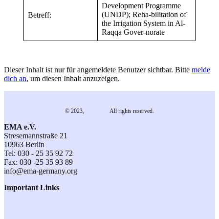
Development Programme
(UNDP); Reha-bilitation of
Betreff:
the Irrigation System in Al-
Raqqa Gover-norate
Dieser Inhalt ist nur für angemeldete Benutzer sichtbar. Bitte
melde
dich an
, um diesen Inhalt anzuzeigen.
© 2023,
EMA e.V.
All rights reserved.
EMA e.V.
Stresemannstraße 21
10963 Berlin
Tel: 030 - 25 35 92 72
Fax: 030 -25 35 93 89
info@ema-germany.org
Important Links
Contact
General Terms and Conditions
Terms of Participation