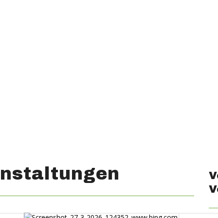
nstaltungen
V
V