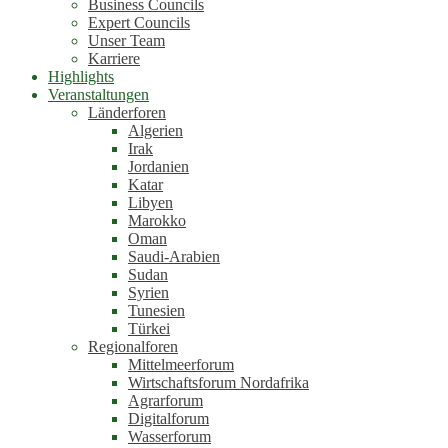
Business Councils
Expert Councils
Unser Team
Karriere
Highlights
Veranstaltungen
Länderforen
Algerien
Irak
Jordanien
Katar
Libyen
Marokko
Oman
Saudi-Arabien
Sudan
Syrien
Tunesien
Türkei
Regionalforen
Mittelmeerforum
Wirtschaftsforum Nordafrika
Agrarforum
Digitalforum
Wasserforum