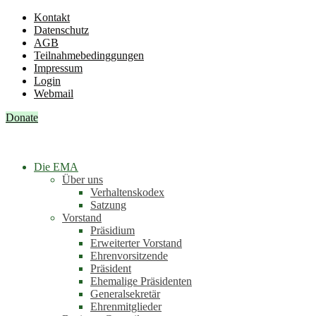
Kontakt
Datenschutz
AGB
Teilnahmebedinggungen
Impressum
Login
Webmail
Donate
Die EMA
Über uns
Verhaltenskodex
Satzung
Vorstand
Präsidium
Erweiterter Vorstand
Ehrenvorsitzende
Präsident
Ehemalige Präsidenten
Generalsekretär
Ehrenmitglieder