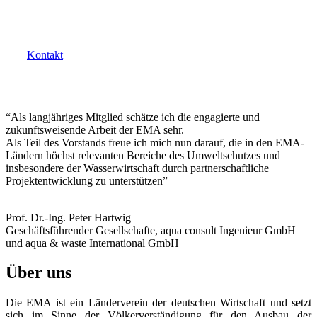
Wünschen Sie weitere Informationen oder sind noch
Fragen offen? Wenden Sie sich gern an uns:
Kontakt
“Als langjähriges Mitglied schätze ich die engagierte und
zukunftsweisende Arbeit der EMA sehr.
Als Teil des Vorstands freue ich mich nun darauf, die in den EMA-
Ländern höchst relevanten Bereiche des Umweltschutzes und
insbesondere der Wasserwirtschaft durch partnerschaftliche
Projektentwicklung zu unterstützen”
Prof. Dr.-Ing. Peter Hartwig
Geschäftsführender Gesellschafte, aqua consult Ingenieur GmbH
und aqua & waste International GmbH
Über uns
Die EMA ist ein Länderverein der deutschen Wirtschaft und setzt
sich im Sinne der Völkerverständigung für den Ausbau der