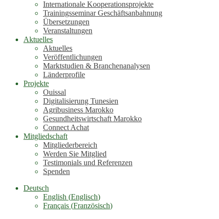
Internationale Kooperationsprojekte
Trainingsseminar Geschäftsanbahnung
Übersetzungen
Veranstaltungen
Aktuelles
Aktuelles
Veröffentlichungen
Marktstudien & Branchenanalysen
Länderprofile
Projekte
Ouissal
Digitalisierung Tunesien
Agribusiness Marokko
Gesundheitswirtschaft Marokko
Connect Achat
Mitgliedschaft
Mitgliederbereich
Werden Sie Mitglied
Testimonials und Referenzen
Spenden
Deutsch
English
(
Englisch
)
Français
(
Französisch
)