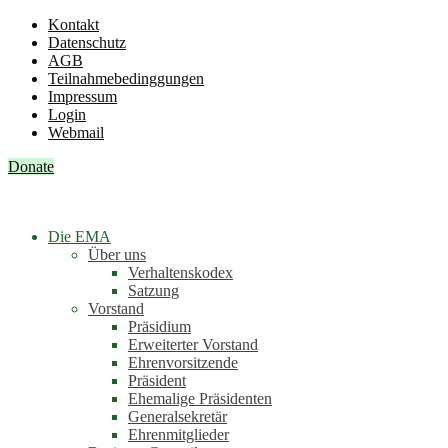
Kontakt
Datenschutz
AGB
Teilnahmebedinggungen
Impressum
Login
Webmail
Donate
Die EMA
Über uns
Verhaltenskodex
Satzung
Vorstand
Präsidium
Erweiterter Vorstand
Ehrenvorsitzende
Präsident
Ehemalige Präsidenten
Generalsekretär
Ehrenmitglieder