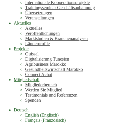
Internationale Kooperationsprojekte
Trainingsseminar Geschäftsanbahnung
Übersetzungen
Veranstaltungen
Aktuelles
Aktuelles
Veröffentlichungen
Marktstudien & Branchenanalysen
Länderprofile
Projekte
Ouissal
Digitalisierung Tunesien
Agribusiness Marokko
Gesundheitswirtschaft Marokko
Connect Achat
Mitgliedschaft
Mitgliederbereich
Werden Sie Mitglied
Testimonials und Referenzen
Spenden
Deutsch
English
(
Englisch
)
Français
(
Französisch
)