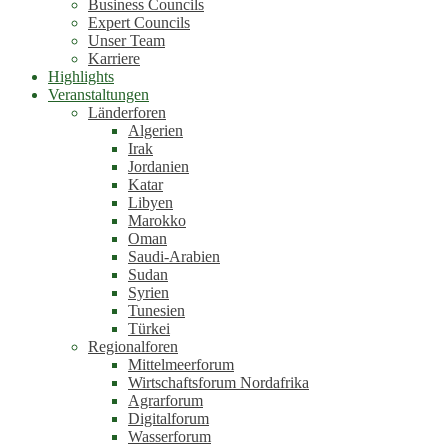
Business Councils
Expert Councils
Unser Team
Karriere
Highlights
Veranstaltungen
Länderforen
Algerien
Irak
Jordanien
Katar
Libyen
Marokko
Oman
Saudi-Arabien
Sudan
Syrien
Tunesien
Türkei
Regionalforen
Mittelmeerforum
Wirtschaftsforum Nordafrika
Agrarforum
Digitalforum
Wasserforum