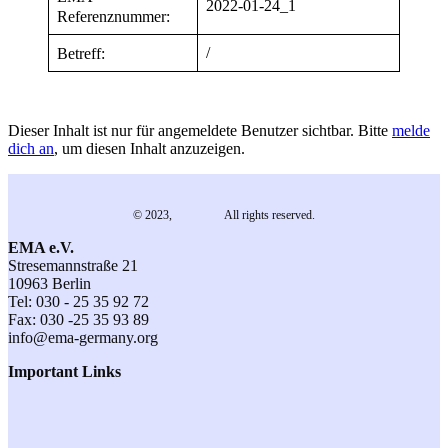
2022-01-24_1
Referenznummer:
/
Betreff:
Dieser Inhalt ist nur für angemeldete Benutzer sichtbar. Bitte
melde
dich an
, um diesen Inhalt anzuzeigen.
© 2023,
EMA e.V.
All rights reserved.
EMA e.V.
Stresemannstraße 21
10963 Berlin
Tel: 030 - 25 35 92 72
Fax: 030 -25 35 93 89
info@ema-germany.org
Important Links
Contact
General Terms and Conditions
Terms of Participation
Imprint