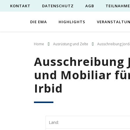
KONTAKT
DATENSCHUTZ
AGB
TEILNAHM
DIE EMA
HIGHLIGHTS
VERANSTALTU
Home
Ausrüstung und Zelte
Ausschreibung Jordan
Ausschreibung 
und Mobiliar für
Irbid
Land: