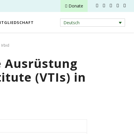
Donate
ITGLIEDSCHAFT
Deutsch
 Irbid
e Ausrüstung
tute (VTIs) in