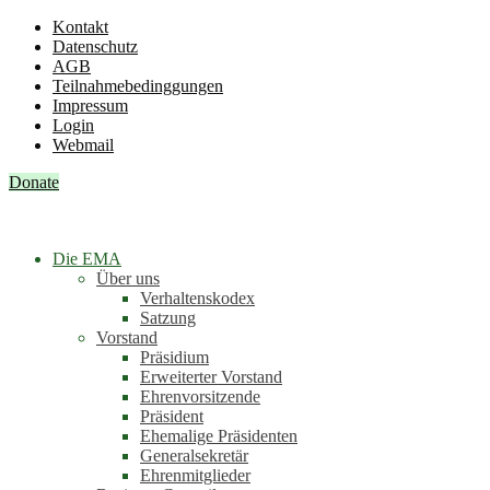
Kontakt
Datenschutz
AGB
Teilnahmebedinggungen
Impressum
Login
Webmail
Donate
Die EMA
Über uns
Verhaltenskodex
Satzung
Vorstand
Präsidium
Erweiterter Vorstand
Ehrenvorsitzende
Präsident
Ehemalige Präsidenten
Generalsekretär
Ehrenmitglieder