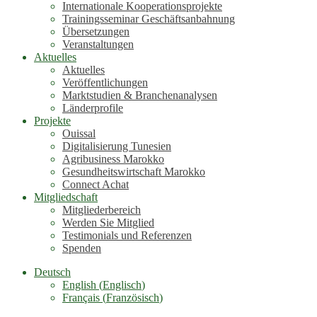
Internationale Kooperationsprojekte
Trainingsseminar Geschäftsanbahnung
Übersetzungen
Veranstaltungen
Aktuelles
Aktuelles
Veröffentlichungen
Marktstudien & Branchenanalysen
Länderprofile
Projekte
Ouissal
Digitalisierung Tunesien
Agribusiness Marokko
Gesundheitswirtschaft Marokko
Connect Achat
Mitgliedschaft
Mitgliederbereich
Werden Sie Mitglied
Testimonials und Referenzen
Spenden
Deutsch
English
(
Englisch
)
Français
(
Französisch
)