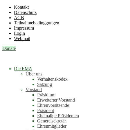
Kontakt
Datenschutz
AGB
Teilnahmebedinggungen
Impressum
Login
Webmail
Donate
Die EMA
Über uns
Verhaltenskodex
Satzung
Vorstand
Präsidium
Erweiterter Vorstand
Ehrenvorsitzende
Präsident
Ehemalige Präsidenten
Generalsekretär
Ehrenmitglieder