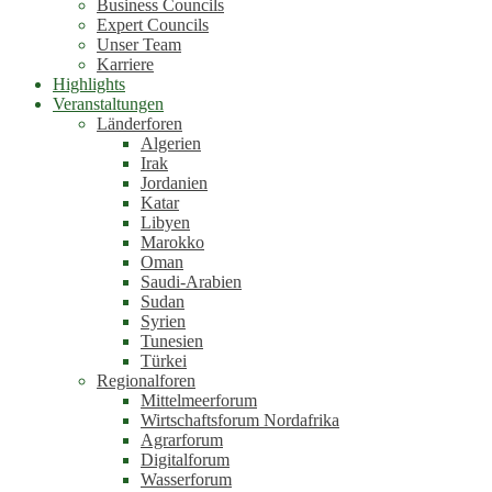
Business Councils
Expert Councils
Unser Team
Karriere
Highlights
Veranstaltungen
Länderforen
Algerien
Irak
Jordanien
Katar
Libyen
Marokko
Oman
Saudi-Arabien
Sudan
Syrien
Tunesien
Türkei
Regionalforen
Mittelmeerforum
Wirtschaftsforum Nordafrika
Agrarforum
Digitalforum
Wasserforum