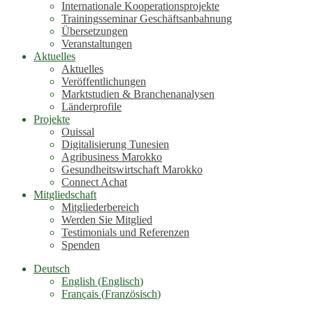
Internationale Kooperationsprojekte
Trainingsseminar Geschäftsanbahnung
Übersetzungen
Veranstaltungen
Aktuelles
Aktuelles
Veröffentlichungen
Marktstudien & Branchenanalysen
Länderprofile
Projekte
Ouissal
Digitalisierung Tunesien
Agribusiness Marokko
Gesundheitswirtschaft Marokko
Connect Achat
Mitgliedschaft
Mitgliederbereich
Werden Sie Mitglied
Testimonials und Referenzen
Spenden
Deutsch
English
(
Englisch
)
Français
(
Französisch
)