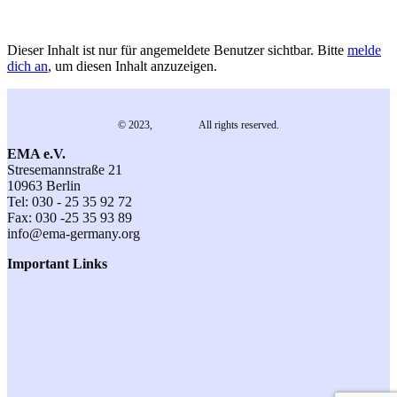
Dieser Inhalt ist nur für angemeldete Benutzer sichtbar. Bitte
melde
dich an
, um diesen Inhalt anzuzeigen.
© 2023,
EMA e.V.
All rights reserved.
EMA e.V.
Stresemannstraße 21
10963 Berlin
Tel: 030 - 25 35 92 72
Fax: 030 -25 35 93 89
info@ema-germany.org
Important Links
Contact
General Terms and Conditions
Terms of Participation
Imprint
Member Login
Events
Newsletter Subscription