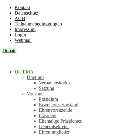
Kontakt
Datenschutz
AGB
Teilnahmebedinggungen
Impressum
Login
Webmail
Donate
Die EMA
Über uns
Verhaltenskodex
Satzung
Vorstand
Präsidium
Erweiterter Vorstand
Ehrenvorsitzende
Präsident
Ehemalige Präsidenten
Generalsekretär
Ehrenmitglieder