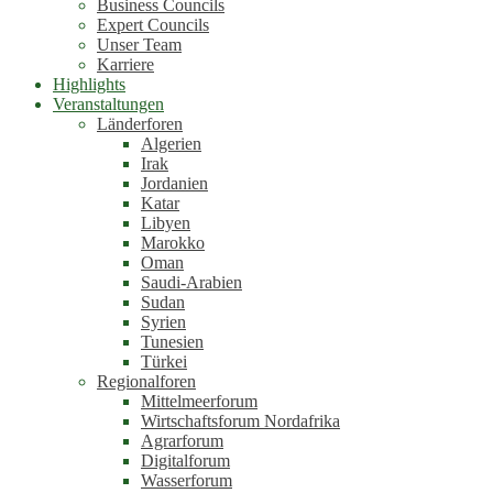
Business Councils
Expert Councils
Unser Team
Karriere
Highlights
Veranstaltungen
Länderforen
Algerien
Irak
Jordanien
Katar
Libyen
Marokko
Oman
Saudi-Arabien
Sudan
Syrien
Tunesien
Türkei
Regionalforen
Mittelmeerforum
Wirtschaftsforum Nordafrika
Agrarforum
Digitalforum
Wasserforum