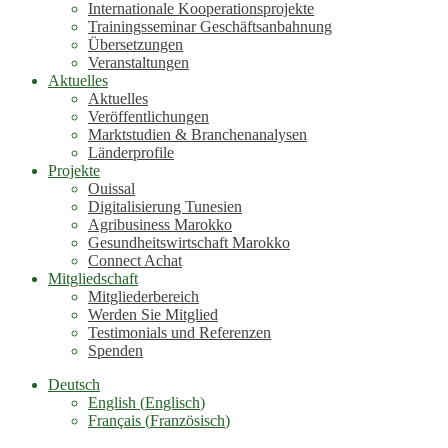
Internationale Kooperationsprojekte
Trainingsseminar Geschäftsanbahnung
Übersetzungen
Veranstaltungen
Aktuelles
Aktuelles
Veröffentlichungen
Marktstudien & Branchenanalysen
Länderprofile
Projekte
Ouissal
Digitalisierung Tunesien
Agribusiness Marokko
Gesundheitswirtschaft Marokko
Connect Achat
Mitgliedschaft
Mitgliederbereich
Werden Sie Mitglied
Testimonials und Referenzen
Spenden
Deutsch
English
(
Englisch
)
Français
(
Französisch
)