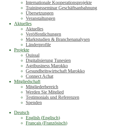
Internationale Kooperationsprojekte
Trainingsseminar Geschäftsanbahnung
Übersetzungen
Veranstaltungen
Aktuelles
Aktuelles
Veröffentlichungen
Marktstudien & Branchenanalysen
Länderprofile
Projekte
Ouissal
Digitalisierung Tunesien
Agribusiness Marokko
Gesundheitswirtschaft Marokko
Connect Achat
Mitgliedschaft
Mitgliederbereich
Werden Sie Mitglied
Testimonials und Referenzen
Spenden
Deutsch
English
(
Englisch
)
Français
(
Französisch
)