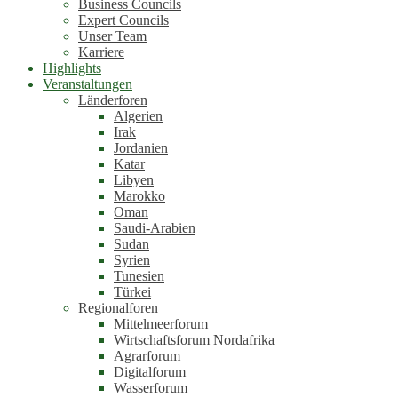
Business Councils
Expert Councils
Unser Team
Karriere
Highlights
Veranstaltungen
Länderforen
Algerien
Irak
Jordanien
Katar
Libyen
Marokko
Oman
Saudi-Arabien
Sudan
Syrien
Tunesien
Türkei
Regionalforen
Mittelmeerforum
Wirtschaftsforum Nordafrika
Agrarforum
Digitalforum
Wasserforum