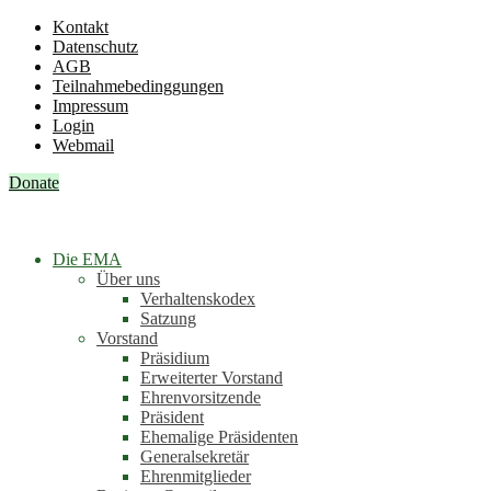
Kontakt
Datenschutz
AGB
Teilnahmebedinggungen
Impressum
Login
Webmail
Donate
Die EMA
Über uns
Verhaltenskodex
Satzung
Vorstand
Präsidium
Erweiterter Vorstand
Ehrenvorsitzende
Präsident
Ehemalige Präsidenten
Generalsekretär
Ehrenmitglieder