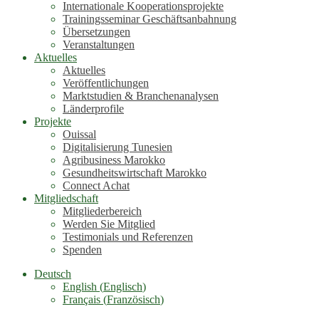
Internationale Kooperationsprojekte
Trainingsseminar Geschäftsanbahnung
Übersetzungen
Veranstaltungen
Aktuelles
Aktuelles
Veröffentlichungen
Marktstudien & Branchenanalysen
Länderprofile
Projekte
Ouissal
Digitalisierung Tunesien
Agribusiness Marokko
Gesundheitswirtschaft Marokko
Connect Achat
Mitgliedschaft
Mitgliederbereich
Werden Sie Mitglied
Testimonials und Referenzen
Spenden
Deutsch
English
(
Englisch
)
Français
(
Französisch
)