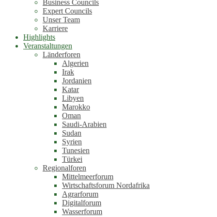
Business Councils
Expert Councils
Unser Team
Karriere
Highlights
Veranstaltungen
Länderforen
Algerien
Irak
Jordanien
Katar
Libyen
Marokko
Oman
Saudi-Arabien
Sudan
Syrien
Tunesien
Türkei
Regionalforen
Mittelmeerforum
Wirtschaftsforum Nordafrika
Agrarforum
Digitalforum
Wasserforum