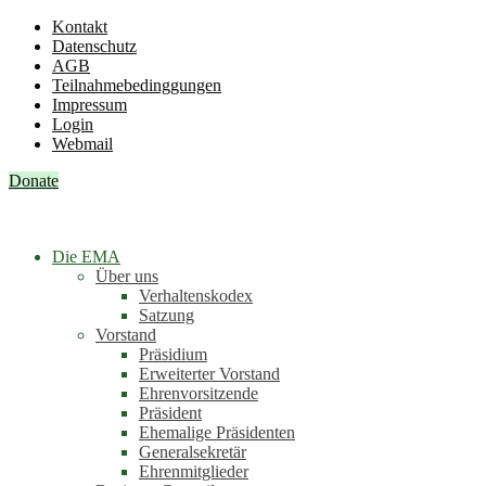
Kontakt
Datenschutz
AGB
Teilnahmebedinggungen
Impressum
Login
Webmail
Donate
Die EMA
Über uns
Verhaltenskodex
Satzung
Vorstand
Präsidium
Erweiterter Vorstand
Ehrenvorsitzende
Präsident
Ehemalige Präsidenten
Generalsekretär
Ehrenmitglieder