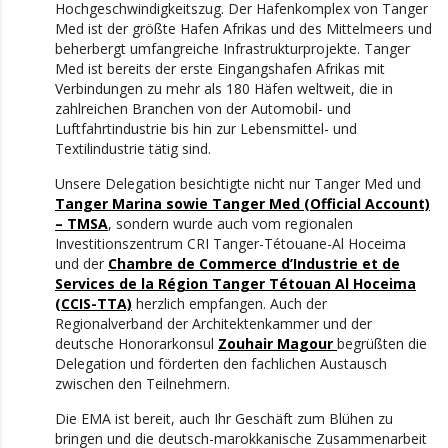
Hochgeschwindigkeitszug. Der Hafenkomplex von Tanger
Med ist der größte Hafen Afrikas und des Mittelmeers und
beherbergt umfangreiche Infrastrukturprojekte. Tanger
Med ist bereits der erste Eingangshafen Afrikas mit
Verbindungen zu mehr als 180 Häfen weltweit, die in
zahlreichen Branchen von der Automobil- und
Luftfahrtindustrie bis hin zur Lebensmittel- und
Textilindustrie tätig sind.
Unsere Delegation besichtigte nicht nur Tanger Med und
Tanger Marina sowie Tanger Med (Official Account)
– TMSA
, sondern wurde auch vom regionalen
Investitionszentrum CRI Tanger-Tétouane-Al Hoceima
und der
Chambre de Commerce d’Industrie et de
Services de la Région Tanger Tétouan Al Hoceima
(CCIS-TTA)
herzlich empfangen. Auch der
Regionalverband der Architektenkammer und der
deutsche Honorarkonsul
Zouhair Magour
begrüßten die
Delegation und förderten den fachlichen Austausch
zwischen den Teilnehmern.
Die EMA ist bereit, auch Ihr Geschäft zum Blühen zu
bringen und die deutsch-marokkanische Zusammenarbeit