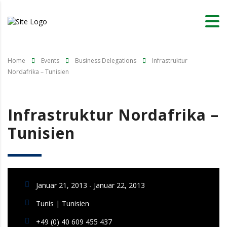
Home
Events
Business Delegations
Infrastruktur
Nordafrika – Tunisien
Infrastruktur Nordafrika –
Tunisien
Januar 21, 2013 - Januar 22, 2013
Tunis | Tunisien
+49 (0) 40 609 455 437