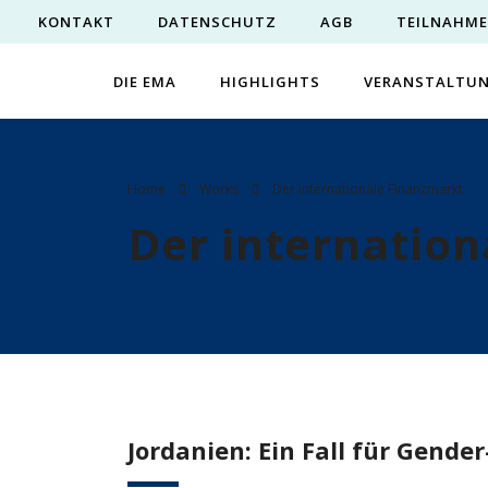
KONTAKT
DATENSCHUTZ
AGB
TEILNAHM
DIE EMA
HIGHLIGHTS
VERANSTALTU
Home
Works
Der internationale Finanzmarkt
Der internatio
Jordanien: Ein Fall für Gend