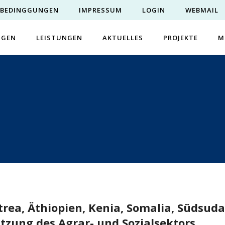
EBEDINGGUNGEN
IMPRESSUM
LOGIN
WEBMAIL
NGEN
LEISTUNGEN
AKTUELLES
PROJEKTE
M
trea, Äthiopien, Kenia, Somalia, Südsu
zung des Agrar- und Sozialsektors