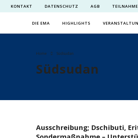
KONTAKT
DATENSCHUTZ
AGB
TEILNAHM
DIE EMA
HIGHLIGHTS
VERANSTALTU
Home
Südsudan
Südsudan
Ausschreibung; Dschibuti, Eri
Sondermaßnahme – Unterstüt