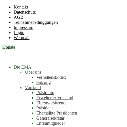
Kontakt
Datenschutz
AGB
Teilnahmebedinggungen
Impressum
Login
Webmail
Donate
Die EMA
Über uns
Verhaltenskodex
Satzung
Vorstand
Präsidium
Erweiterter Vorstand
Ehrenvorsitzende
Präsident
Ehemalige Präsidenten
Generalsekretär
Ehrenmitglieder