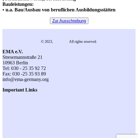
Bauleistungen:
• u.a. Bau/Ausbau von beruflichen Ausbildungsstätten
Zur Ausschreibung
© 2023,
EMA e.V.
All rights reserved.
EMA e.V.
Stresemannstraße 21
10963 Berlin
Tel: 030 - 25 35 92 72
Fax: 030 -25 35 93 89
info@ema-germany.org
Important Links
Contact
General Terms and Conditions
Terms of Participation
Imprint
Member Login
Events
Newsletter Subscription