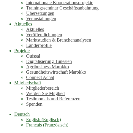
Internationale Kooperationsprojekte
Trainingsseminar Geschäftsanbahnung
Übersetzungen
Veranstaltungen
Aktuelles
Aktuelles
Veröffentlichungen
Marktstudien & Branchenanalysen
Länderprofile
Projekte
Ouissal
Digitalisierung Tunesien
Agribusiness Marokko
Gesundheitswirtschaft Marokko
Connect Achat
Mitgliedschaft
Mitgliederbereich
Werden Sie Mitglied
Testimonials und Referenzen
Spenden
Deutsch
English
(
Englisch
)
Français
(
Französisch
)