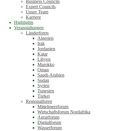
Business Councils
Expert Councils
Unser Team
Karriere
Highlights
Veranstaltungen
Länderforen
Algerien
Irak
Jordanien
Katar
Libyen
Marokko
Oman
Saudi-Arabien
Sudan
Syrien
Tunesien
Türkei
Regionalforen
Mittelmeerforum
Wirtschaftsforum Nordafrika
Agrarforum
Digitalforum
Wasserforum