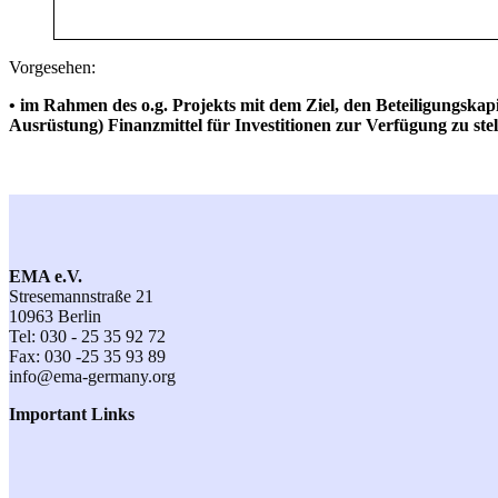
Vorgesehen:
• im Rahmen des o.g. Projekts mit dem Ziel, den Beteiligungska
Ausrüstung) Finanzmittel für Investitionen zur Verfügung zu stel
EMA e.V.
Stresemannstraße 21
10963 Berlin
Tel: 030 - 25 35 92 72
Fax: 030 -25 35 93 89
info@ema-germany.org
Important Links
Contact
General Terms and Conditions
Terms of Participation
Imprint