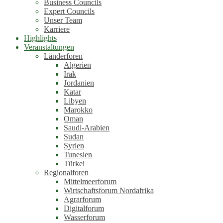
Business Councils
Expert Councils
Unser Team
Karriere
Highlights
Veranstaltungen
Länderforen
Algerien
Irak
Jordanien
Katar
Libyen
Marokko
Oman
Saudi-Arabien
Sudan
Syrien
Tunesien
Türkei
Regionalforen
Mittelmeerforum
Wirtschaftsforum Nordafrika
Agrarforum
Digitalforum
Wasserforum