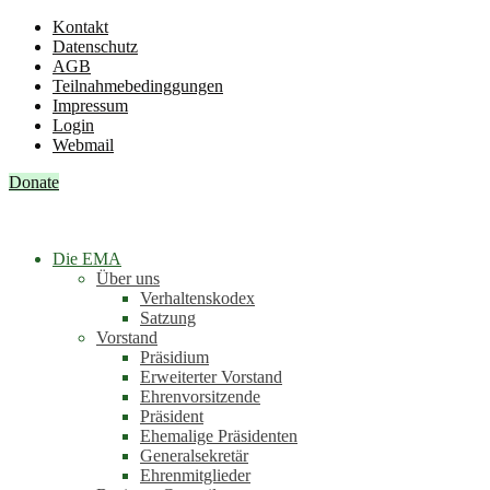
Kontakt
Datenschutz
AGB
Teilnahmebedinggungen
Impressum
Login
Webmail
Donate
Die EMA
Über uns
Verhaltenskodex
Satzung
Vorstand
Präsidium
Erweiterter Vorstand
Ehrenvorsitzende
Präsident
Ehemalige Präsidenten
Generalsekretär
Ehrenmitglieder