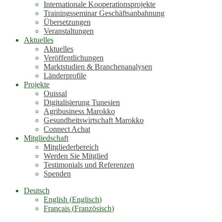
Internationale Kooperationsprojekte
Trainingsseminar Geschäftsanbahnung
Übersetzungen
Veranstaltungen
Aktuelles
Aktuelles
Veröffentlichungen
Marktstudien & Branchenanalysen
Länderprofile
Projekte
Ouissal
Digitalisierung Tunesien
Agribusiness Marokko
Gesundheitswirtschaft Marokko
Connect Achat
Mitgliedschaft
Mitgliederbereich
Werden Sie Mitglied
Testimonials und Referenzen
Spenden
Deutsch
English
(
Englisch
)
Français
(
Französisch
)