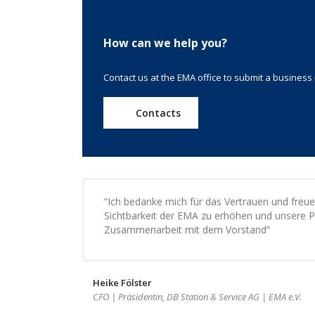
How can we help you?
Contact us at the EMA office to submit a business 
Contacts
“Ich bedanke mich für das Vertrauen und freue
Sichtbarkeit der EMA zu erhöhen und unsere Pr
Zusammenarbeit mit dem Vorstand”
Heike Fölster
CFO | Präsidentin, DB Station & Service AG | EMA e.V.