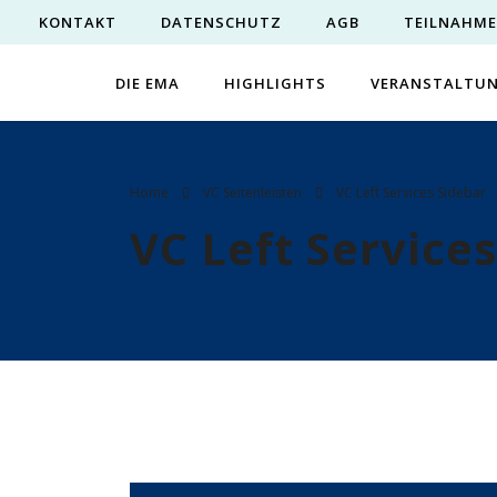
KONTAKT
DATENSCHUTZ
AGB
TEILNAHM
DIE EMA
HIGHLIGHTS
VERANSTALTU
Home
VC Seitenleisten
VC Left Services Sidebar
VC Left Service