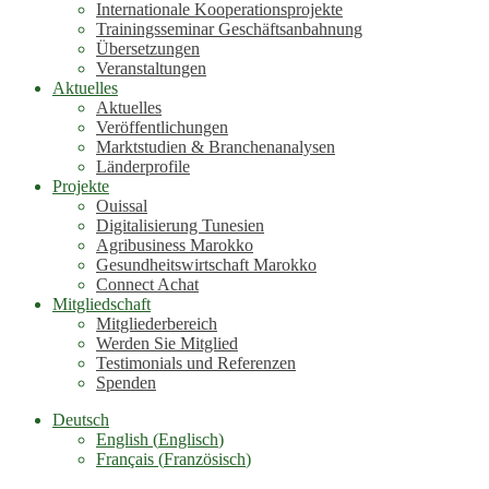
Internationale Kooperationsprojekte
Trainingsseminar Geschäftsanbahnung
Übersetzungen
Veranstaltungen
Aktuelles
Aktuelles
Veröffentlichungen
Marktstudien & Branchenanalysen
Länderprofile
Projekte
Ouissal
Digitalisierung Tunesien
Agribusiness Marokko
Gesundheitswirtschaft Marokko
Connect Achat
Mitgliedschaft
Mitgliederbereich
Werden Sie Mitglied
Testimonials und Referenzen
Spenden
Deutsch
English
(
Englisch
)
Français
(
Französisch
)