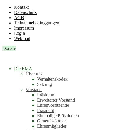
Kontakt
Datenschutz
AGB
Teilnahmebedinggungen
Impressum
Login
Webmail
Donate
Die EMA
Über uns
Verhaltenskodex
Satzung
Vorstand
Präsidium
Erweiterter Vorstand
Ehrenvorsitzende
Präsident
Ehemalige Präsidenten
Generalsekretär
Ehrenmitglieder