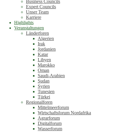
Business Councils
Expert Councils
Unser Team
Karriere
Highlights
Veranstaltungen
Länderforen
Algerien
Irak
Jordanien
Katar
Libyen
Marokko
Oman
Saudi-Arabien
Sudan
Syrien
Tunesien
Türkei
Regionalforen
Mittelmeerforum
Wirtschaftsforum Nordafrika
Agrarforum
Digitalforum
Wasserforum