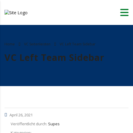
Home
VC Seitenleisten
VC Left Team Sidebar
VC Left Team Sidebar
April 26, 2021
Veröffentlicht durch:
Supes
Kategorien: