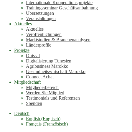
Internationale Kooperationsprojekte
Trainingsseminar Geschäftsanbahnung
Übersetzungen
Veranstaltungen
Aktuelles
Aktuelles
Veröffentlichungen
Marktstudien & Branchenanalysen
Länderprofile
Projekte
Ouissal
Digitalisierung Tunesien
Agribusiness Marokko
Gesundheitswirtschaft Marokko
Connect Achat
Mitgliedschaft
Mitgliederbereich
Werden Sie Mitglied
Testimonials und Referenzen
Spenden
Deutsch
English
(
Englisch
)
Français
(
Französisch
)