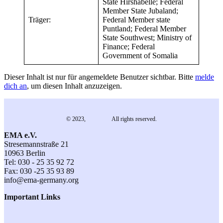
State Hirshabelle; Federal
Member State Jubaland;
Träger:
Federal Member state
Puntland; Federal Member
State Southwest; Ministry of
Finance; Federal
Government of Somalia
Dieser Inhalt ist nur für angemeldete Benutzer sichtbar. Bitte
melde
dich an
, um diesen Inhalt anzuzeigen.
© 2023,
EMA e.V.
All rights reserved.
EMA e.V.
Stresemannstraße 21
10963 Berlin
Tel: 030 - 25 35 92 72
Fax: 030 -25 35 93 89
info@ema-germany.org
Important Links
Contact
General Terms and Conditions