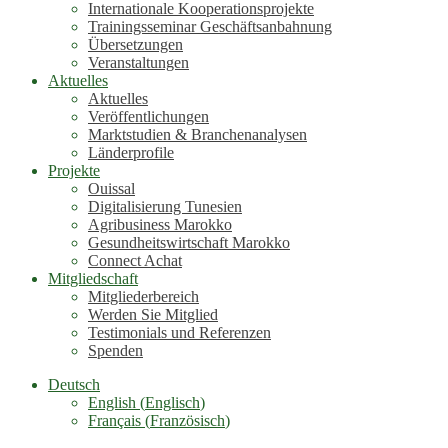
Internationale Kooperationsprojekte
Trainingsseminar Geschäftsanbahnung
Übersetzungen
Veranstaltungen
Aktuelles
Aktuelles
Veröffentlichungen
Marktstudien & Branchenanalysen
Länderprofile
Projekte
Ouissal
Digitalisierung Tunesien
Agribusiness Marokko
Gesundheitswirtschaft Marokko
Connect Achat
Mitgliedschaft
Mitgliederbereich
Werden Sie Mitglied
Testimonials und Referenzen
Spenden
Deutsch
English
(
Englisch
)
Français
(
Französisch
)