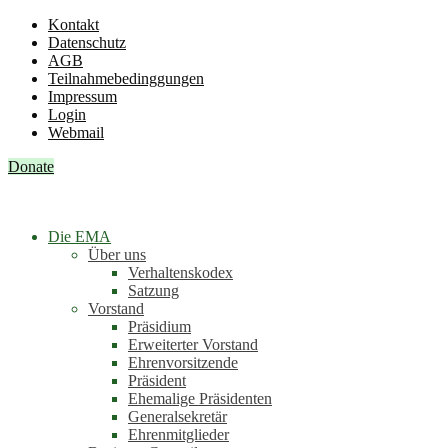
Kontakt
Datenschutz
AGB
Teilnahmebedinggungen
Impressum
Login
Webmail
Donate
Die EMA
Über uns
Verhaltenskodex
Satzung
Vorstand
Präsidium
Erweiterter Vorstand
Ehrenvorsitzende
Präsident
Ehemalige Präsidenten
Generalsekretär
Ehrenmitglieder