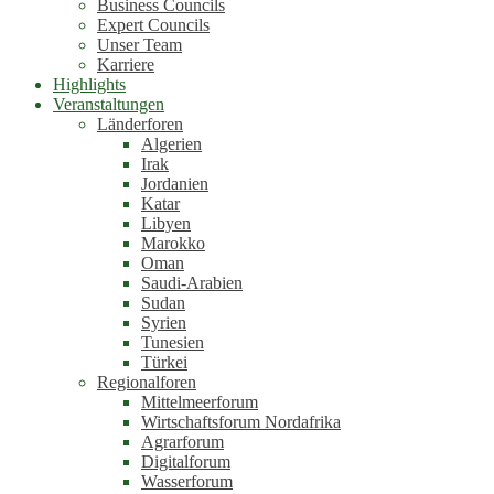
Business Councils
Expert Councils
Unser Team
Karriere
Highlights
Veranstaltungen
Länderforen
Algerien
Irak
Jordanien
Katar
Libyen
Marokko
Oman
Saudi-Arabien
Sudan
Syrien
Tunesien
Türkei
Regionalforen
Mittelmeerforum
Wirtschaftsforum Nordafrika
Agrarforum
Digitalforum
Wasserforum