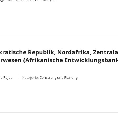
atische Republik, Nordafrika, Zentrala
urwesen (Afrikanische Entwicklungsban
b Rajat
Kategorie:
Consulting und Planung