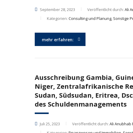
September 28, 2023
Veröffentlicht durch:
Ali 
Kategorien:
Consulting und Planung, Sonstige P
mehr erfahren:
Ausschreibung Gambia, Guinea,
Niger, Zentralafrikanische R
Sudan, Südsudan, Eritrea, D
des Schuldenmanagements
Juli 25, 2023
Veröffentlicht durch:
Ali Anubhab 
Kategorien:
Finanzwesen und Immobilien, Sonst