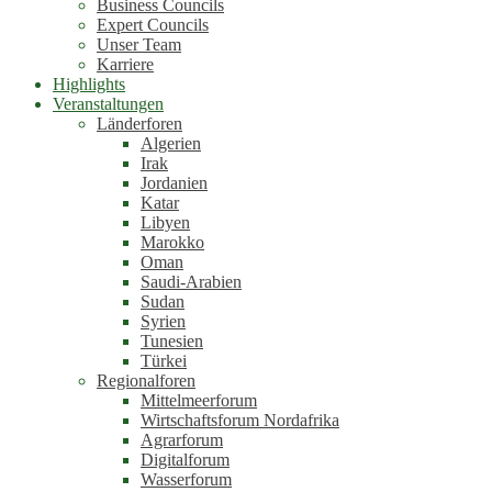
Business Councils
Expert Councils
Unser Team
Karriere
Highlights
Veranstaltungen
Länderforen
Algerien
Irak
Jordanien
Katar
Libyen
Marokko
Oman
Saudi-Arabien
Sudan
Syrien
Tunesien
Türkei
Regionalforen
Mittelmeerforum
Wirtschaftsforum Nordafrika
Agrarforum
Digitalforum
Wasserforum