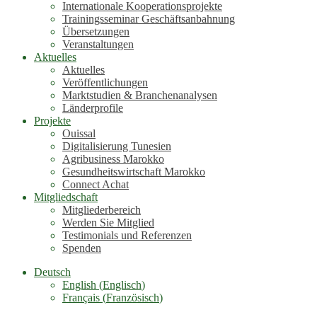
Internationale Kooperationsprojekte
Trainingsseminar Geschäftsanbahnung
Übersetzungen
Veranstaltungen
Aktuelles
Aktuelles
Veröffentlichungen
Marktstudien & Branchenanalysen
Länderprofile
Projekte
Ouissal
Digitalisierung Tunesien
Agribusiness Marokko
Gesundheitswirtschaft Marokko
Connect Achat
Mitgliedschaft
Mitgliederbereich
Werden Sie Mitglied
Testimonials und Referenzen
Spenden
Deutsch
English
(
Englisch
)
Français
(
Französisch
)