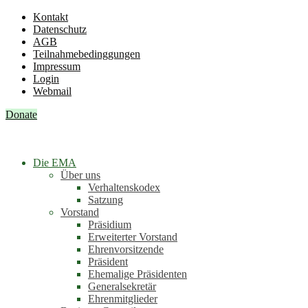
Kontakt
Datenschutz
AGB
Teilnahmebedinggungen
Impressum
Login
Webmail
Donate
Die EMA
Über uns
Verhaltenskodex
Satzung
Vorstand
Präsidium
Erweiterter Vorstand
Ehrenvorsitzende
Präsident
Ehemalige Präsidenten
Generalsekretär
Ehrenmitglieder