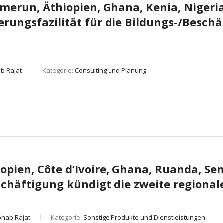
merun, Äthiopien, Ghana, Kenia, Nigeria
ungsfazilität für die Bildungs-/Beschäf
b Rajat
Kategorie:
Consulting und Planung
opien, Côte d’Ivoire, Ghana, Ruanda, Se
Beschäftigung kündigt die zweite region
bhab Rajat
Kategorie:
Sonstige Produkte und Dienstleistungen