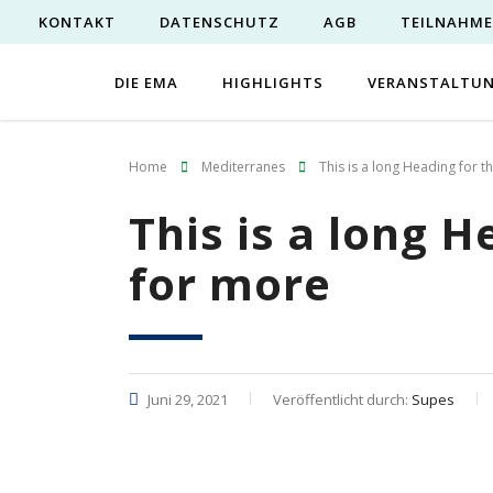
KONTAKT
DATENSCHUTZ
AGB
TEILNAHM
DIE EMA
HIGHLIGHTS
VERANSTALTU
Home
Mediterranes
This is a long Heading for t
This is a long H
for more
Juni 29, 2021
Veröffentlicht durch:
Supes