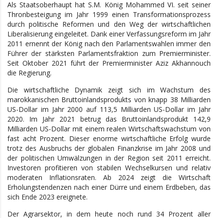
Als Staatsoberhaupt hat S.M. König Mohammed VI. seit seiner
Thronbesteigung im Jahr 1999 einen Transformationsprozess
durch politische Reformen und den Weg der wirtschaftlichen
Liberalisierung eingeleitet. Dank einer Verfassungsreform im Jahr
2011 ernennt der König nach den Parlamentswahlen immer den
Führer der stärksten Parlamentsfraktion zum Premierminister.
Seit Oktober 2021 führt der Premierminister Aziz Akhannouch
die Regierung.
Die wirtschaftliche Dynamik zeigt sich im Wachstum des
marokkanischen Bruttoinlandsprodukts von knapp 38 Milliarden
US-Dollar im Jahr 2000 auf 113,5 Milliarden US-Dollar im Jahr
2020. Im Jahr 2021 betrug das Bruttoinlandsprodukt 142,9
Milliarden US-Dollar mit einem realen Wirtschaftswachstum von
fast acht Prozent. Dieser enorme wirtschaftliche Erfolg wurde
trotz des Ausbruchs der globalen Finanzkrise im Jahr 2008 und
der politischen Umwälzungen in der Region seit 2011 erreicht.
Investoren profitieren von stabilen Wechselkursen und relativ
moderaten Inflationsraten. Ab 2024 zeigt die Wirtschaft
Erholungstendenzen nach einer Dürre und einem Erdbeben, das
sich Ende 2023 ereignete.
Der Agrarsektor, in dem heute noch rund 34 Prozent aller